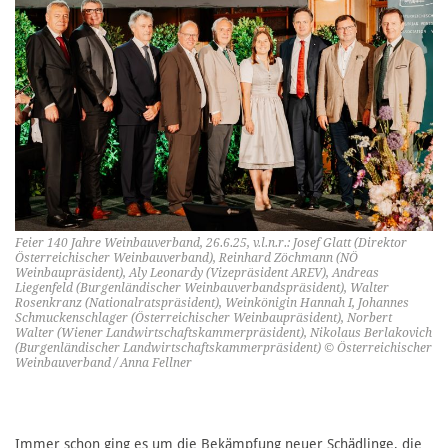
Feier 140 Jahre Weinbauverband, 26.6.25, v.l.n.r.: Josef Glatt (Direktor
Österreichischer Weinbauverband), Reinhard Zöchmann (NÖ
Weinbaupräsident), Aly Leonardy (Vizepräsident AREV), Andreas
Liegenfeld (Burgenländischer Weinbauverbandspräsident), Walter
Rosenkranz (Nationalratspräsident), Weinkönigin Hannah I, Johannes
Schmuckenschlager (Österreichischer Weinbaupräsident), Norbert
Walter (Wiener Landwirtschaftskammerpräsident), Nikolaus Berlakovich
(Burgenländischer Landwirtschaftskammerpräsident) © Österreichischer
Weinbauverband / Anna Fellner
Immer schon ging es um die Bekämpfung neuer Schädlinge, die