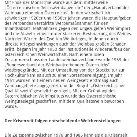
Mit Ende der Monarchie wurde aus dem mittlerweile
„Österreichischen Reichsweinbauverein“ der „Hauptverband der
Weinbautreibenden Österreichs“. In den wirtschaftlich
schwierigen 1920er und 1930er Jahren waren die Hauptaufgaben
des Verbandes verstärkte Werbemaßnahmen für den
Inlandsabsatz, Maßnahmen gegen den ungezügelten Weinimport
und die Abwehr einer immer stärkeren Besteuerung des Weines.
Nach den Wirren des Zweiten Weltkrieges, in denen durch
direkte Kriegseinwirkungen auch der Weinbau großen Schaden
erlitt, begann im Jahr 1950 der institutionelle Wiederaufbau der
österreichischen Weinwirtschaft. Nach einem losen
Zusammenschluss der Landesweinbauverbände wurde 1959 der
„Bundesverband der Weinbautreibenden Österreichs“
wiedergegründet. Mit der Umstellung von der Stockkultur zur
Hochkultur kam es auch zu einer Sortenbereinigung. Im Jahr
1961 wurden mit einem neuen Weingesetz erstmalig auch
Weinbaugebiete abgegrenzt und der Begriff „Österreichischer
Qualitätswein“ gesetzlich geregelt. Mit der Gründung des
Österreichischen Weininstituts wurde das Österreichische
Weingütesiegel geschaffen, mit dem Qualitätswein beworben
wurde.
Der Krisenzeit folgen entscheidende Weichenstellungen
Die Zeitspanne zwischen 1976 und 1985 kann als die Krisenzeit