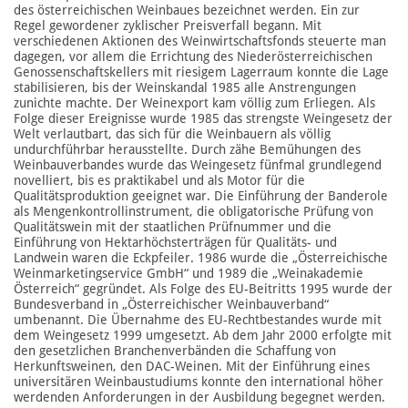
des österreichischen Weinbaues bezeichnet werden. Ein zur
Regel gewordener zyklischer Preisverfall begann. Mit
verschiedenen Aktionen des Weinwirtschaftsfonds steuerte man
dagegen, vor allem die Errichtung des Niederösterreichischen
Genossenschaftskellers mit riesigem Lagerraum konnte die Lage
stabilisieren, bis der Weinskandal 1985 alle Anstrengungen
zunichte machte. Der Weinexport kam völlig zum Erliegen. Als
Folge dieser Ereignisse wurde 1985 das strengste Weingesetz der
Welt verlautbart, das sich für die Weinbauern als völlig
undurchführbar herausstellte. Durch zähe Bemühungen des
Weinbauverbandes wurde das Weingesetz fünfmal grundlegend
novelliert, bis es praktikabel und als Motor für die
Qualitätsproduktion geeignet war. Die Einführung der Banderole
als Mengenkontrollinstrument, die obligatorische Prüfung von
Qualitätswein mit der staatlichen Prüfnummer und die
Einführung von Hektarhöchsterträgen für Qualitäts- und
Landwein waren die Eckpfeiler. 1986 wurde die „Österreichische
Weinmarketingservice GmbH“ und 1989 die „Weinakademie
Österreich“ gegründet. Als Folge des EU-Beitritts 1995 wurde der
Bundesverband in „Österreichischer Weinbauverband“
umbenannt. Die Übernahme des EU-Rechtbestandes wurde mit
dem Weingesetz 1999 umgesetzt. Ab dem Jahr 2000 erfolgte mit
den gesetzlichen Branchenverbänden die Schaffung von
Herkunftsweinen, den DAC-Weinen. Mit der Einführung eines
universitären Weinbaustudiums konnte den international höher
werdenden Anforderungen in der Ausbildung begegnet werden.