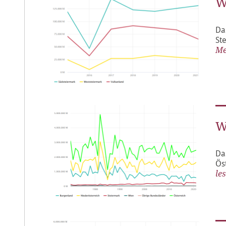
W
Da
St
Me
W
Da
Ös
les