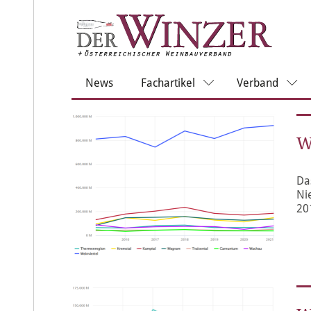
News
Fachartikel
Verband
W
Da
Ni
20