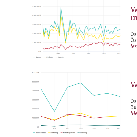
W
u
Da
Ös
les
W
Da
Bu
Me