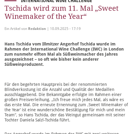
INTERNATIONAL WINE CHALLENGE
Tschida wird zum 11. Mal „Sweet
Winemaker of the Year“
Ein Artikel von
Redaktion
| 10.09.2025 - 17:19
Hans Tschida vom Illmitzer Angerhof Tschida wurde im
Rahmen der International Wine Challenge (IWC) in London
zum nunmehr elften Mal als Süßweinmacher des Jahres
ausgezeichnet – so oft wie bisher kein anderer
Süßweinproduzent.
Für den begehrten Hauptpreis bei der renommierten
Blindverkostung ist die Anzahl und Qualität der Medaillen
ausschlaggebend. Die Bekanntgabe erfolgte im Rahmen einer
großen Preisverleihung. „Ich freue mich jedes Mal, als wäre es
das erste Mal. Die erneute Ernennung zum ‚Sweet Winemaker of
the Year‘ ist eine wunderschöne Bestätigung für mich und mein
Team“, so Hans Tschida, der das Weingut gemeinsam mit seiner
Tochter Daniela Salzl-Tschida führt.
Der Angerhof wurde im Rahmen der IWC mit zwei weiteren