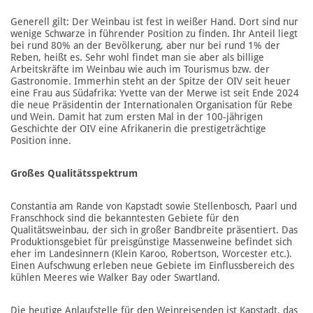
Generell gilt: Der Weinbau ist fest in weißer Hand. Dort sind nur
wenige Schwarze in führender Position zu finden. Ihr Anteil liegt
bei rund 80% an der Bevölkerung, aber nur bei rund 1% der
Reben, heißt es. Sehr wohl findet man sie aber als billige
Arbeitskräfte im Weinbau wie auch im Tourismus bzw. der
Gastronomie. Immerhin steht an der Spitze der OIV seit heuer
eine Frau aus Südafrika: Yvette van der Merwe ist seit Ende 2024
die neue Präsidentin der Internationalen Organisation für Rebe
und Wein. Damit hat zum ersten Mal in der 100-jährigen
Geschichte der OIV eine Afrikanerin die prestigeträchtige
Position inne.
Großes Qualitätsspektrum
Constantia am Rande von Kapstadt sowie Stellenbosch, Paarl und
Franschhock sind die bekanntesten Gebiete für den
Qualitätsweinbau, der sich in großer Bandbreite präsentiert. Das
Produktionsgebiet für preisgünstige Massenweine befindet sich
eher im Landesinnern (Klein Karoo, Robertson, Worcester etc.).
Einen Aufschwung erleben neue Gebiete im Einflussbereich des
kühlen Meeres wie Walker Bay oder Swartland.
Die heutige Anlaufstelle für den Weinreisenden ist Kapstadt, das