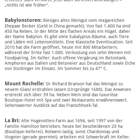
„nichts ist wie früher“.
Babylonstoren:
Riesiges altes Weingut vom megareichen
Ehepaar Becker (Geld in China gemacht). Von fast 1.400 ha sind
450 ha Reben. In der Mitte des flachen Areals ein Hügel, daher
der Name Babylon. Es gibt viele Eukalyptus-Bäume, auch Tiere
und Läden mit Lebensmitteln. Eine klassische Eventlocation. Seit
2010 hat die Farm geöffnet, heute mit 800 Mitarbeitern,
während der Ernte fast 1.000. Verkostung von zehn Weinen mit
Foodpairing. Im Keller: Auch offene Vergärung im Betontank,
Amphoren aus Italien und Betoneier aus Deutschland sowie Eiche
von Stockinger im Einsatz. Im Sommer bis zu 47° C.
Mount Rochelle:
Sir Richard Branson hat das Weingut zu
neuem Glanz erstrahlen lassen (Ursprünge 1688). Das Anwesen
erstreckt sich über 39 ha. Neben Wein sind das luxuriöse
Boutique-Hotel mit Spa und zwei Restaurants erwähnenswert.
Sehenswerter Ausblick auf das Franschhoek-Tal.
La Bri:
Alte Hugenotten-Farm aus 1694, seit 1997 von der
Familie Hamilton betrieben, heute bei bescheidenen 20 ha
(Boutique-Kellerei). Rotwein-lastig, sonst Chardonnay und
Viognier (gerade geerntet); arbeiten mit Schwerkraft im Keller,