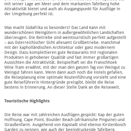
mit seiner Lage am Meer und dem markanten Tafelberg hohe
Attraktivität bietet und auch als Ausgangspunkt für Ausflüge in
der Umgebung perfekt ist.
Was macht Südafrika so besonders? Das Land kann mit
wunderschönen Weingütern in außergewöhnlichen Landschaften
überzeugen. Die Betriebe sind weintouristisch perfekt aufgestellt
– aus österreichischer Sicht allesamt Großbetriebe, manchmal
mit der kapholländischen Architektur oder ganz modernem
Design. Dazu komplettieren gute Restaurants mit regionalen
Produkten in gehobener Qualität und fast immer großartigen
Aussichten die Attraktivität. Beispielhaft sei die Franschhoek
Wine Tram erwähnt, mit der man den ganzen Tag von Weingut zu
Weingut fahren kann. Wenn dann auch noch die Hotels gefallen,
die Reiseplanung eine optimale Routenführung vorsieht und eine
gute Reiseführerin Hintergründe preisgibt, bleibt die Reise
bestens in Erinnerung. An dieser Stelle Dank an die Reisewelt.
Touristische Highlights
Die Reise war mit zahlreichen Ausflügen gespickt: Kap der guten
Hoffnung, Cape Point, Boulder Beach (afrikanische Pinguine) und
Straußenfarm. Ausgehend von Kapstadt sind ebenso Kirstenbosch
Garden zu nennen, wie auch der beeindruckende Tafelberg,