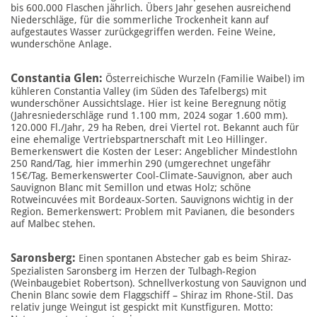
bis 600.000 Flaschen jährlich. Übers Jahr gesehen ausreichend
Niederschläge, für die sommerliche Trockenheit kann auf
aufgestautes Wasser zurückgegriffen werden. Feine Weine,
wunderschöne Anlage.
Constantia Glen:
Österreichische Wurzeln (Familie Waibel) im
kühleren Constantia Valley (im Süden des Tafelbergs) mit
wunderschöner Aussichtslage. Hier ist keine Beregnung nötig
(Jahresniederschläge rund 1.100 mm, 2024 sogar 1.600 mm).
120.000 Fl./Jahr, 29 ha Reben, drei Viertel rot. Bekannt auch für
eine ehemalige Vertriebspartnerschaft mit Leo Hillinger.
Bemerkenswert die Kosten der Leser: Angeblicher Mindestlohn
250 Rand/Tag, hier immerhin 290 (umgerechnet ungefähr
15€/Tag. Bemerkenswerter Cool-Climate-Sauvignon, aber auch
Sauvignon Blanc mit Semillon und etwas Holz; schöne
Rotweincuvées mit Bordeaux-Sorten. Sauvignons wichtig in der
Region. Bemerkenswert: Problem mit Pavianen, die besonders
auf Malbec stehen.
Saronsberg:
Einen spontanen Abstecher gab es beim Shiraz-
Spezialisten Saronsberg im Herzen der Tulbagh-Region
(Weinbaugebiet Robertson). Schnellverkostung von Sauvignon und
Chenin Blanc sowie dem Flaggschiff – Shiraz im Rhone-Stil. Das
relativ junge Weingut ist gespickt mit Kunstfiguren. Motto: