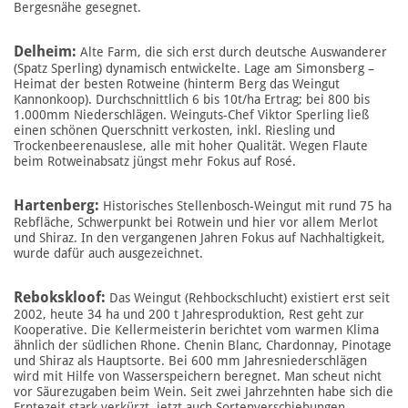
Bergesnähe gesegnet.
Delheim:
Alte Farm, die sich erst durch deutsche Auswanderer
(Spatz Sperling) dynamisch entwickelte. Lage am Simonsberg –
Heimat der besten Rotweine (hinterm Berg das Weingut
Kannonkoop). Durchschnittlich 6 bis 10t/ha Ertrag; bei 800 bis
1.000mm Niederschlägen. Weinguts-Chef Viktor Sperling ließ
einen schönen Querschnitt verkosten, inkl. Riesling und
Trockenbeerenauslese, alle mit hoher Qualität. Wegen Flaute
beim Rotweinabsatz jüngst mehr Fokus auf Rosé.
Hartenberg:
Historisches Stellenbosch-Weingut mit rund 75 ha
Rebfläche, Schwerpunkt bei Rotwein und hier vor allem Merlot
und Shiraz. In den vergangenen Jahren Fokus auf Nachhaltigkeit,
wurde dafür auch ausgezeichnet.
Rebokskloof:
Das Weingut (Rehbockschlucht) existiert erst seit
2002, heute 34 ha und 200 t Jahresproduktion, Rest geht zur
Kooperative. Die Kellermeisterin berichtet vom warmen Klima
ähnlich der südlichen Rhone. Chenin Blanc, Chardonnay, Pinotage
und Shiraz als Hauptsorte. Bei 600 mm Jahresniederschlägen
wird mit Hilfe von Wasserspeichern beregnet. Man scheut nicht
vor Säurezugaben beim Wein. Seit zwei Jahrzehnten habe sich die
Erntezeit stark verkürzt, jetzt auch Sortenverschiebungen –