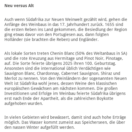
Neu versus Alt
Auch wenn Südafrika zur Neuen Weinwelt gezählt wird, gehen die
Anfänge des Weinbaus in das 17. Jahrhundert zurück. 1655 sind
die ersten Reben ins Land gekommen, die Besiedlung der Region
ging etwas davor von den Portugiesen aus, dann folgten
Holländer (sie brachten die Reben) und Engländer.
Als lokale Sorten treten Chenin Blanc (50% des Weltanbaus in SA)
und die rote Kreuzung aus Hermitage und Pinot Noir, Pinotage,
auf. Die Sorte feierte übrigens 2025 ihren 100. Geburtstag.
Ansonsten sind die international üblich Verdächtigen wie
Sauvignon Blanc, Chardonnay, Cabernet Sauvignon, Shiraz und
Merlot zu nennen. Von den Weinländern der sogenannten Neuen
Welt ist Südafrika wohl jenes, dessen Weine den klassischen
europäischen Gewächsen am nächsten kommen. Die großen
Investitionen und Erfolge im Weinbau feierte Südafrika übrigens
erst nach Ende der Apartheit, als die zahlreichen Boykotte
aufgehoben wurden.
In vielen Gebieten wird bewässert, damit sind auch hohe Erträge
möglich. Das Wasser kommt zumeist aus Speicherseen, die über
den nassen Winter aufgefüllt werden.