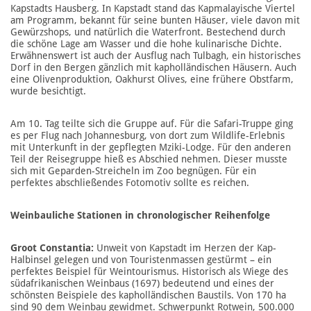
Kapstadts Hausberg. In Kapstadt stand das Kapmalayische Viertel
am Programm, bekannt für seine bunten Häuser, viele davon mit
Gewürzshops, und natürlich die Waterfront. Bestechend durch
die schöne Lage am Wasser und die hohe kulinarische Dichte.
Erwähnenswert ist auch der Ausflug nach Tulbagh, ein historisches
Dorf in den Bergen gänzlich mit kapholländischen Häusern. Auch
eine Olivenproduktion, Oakhurst Olives, eine frühere Obstfarm,
wurde besichtigt.
Am 10. Tag teilte sich die Gruppe auf. Für die Safari-Truppe ging
es per Flug nach Johannesburg, von dort zum Wildlife-Erlebnis
mit Unterkunft in der gepflegten Mziki-Lodge. Für den anderen
Teil der Reisegruppe hieß es Abschied nehmen. Dieser musste
sich mit Geparden-Streicheln im Zoo begnügen. Für ein
perfektes abschließendes Fotomotiv sollte es reichen.
Weinbauliche Stationen in chronologischer Reihenfolge
Groot Constantia:
Unweit von Kapstadt im Herzen der Kap-
Halbinsel gelegen und von Touristenmassen gestürmt – ein
perfektes Beispiel für Weintourismus. Historisch als Wiege des
südafrikanischen Weinbaus (1697) bedeutend und eines der
schönsten Beispiele des kapholländischen Baustils. Von 170 ha
sind 90 dem Weinbau gewidmet. Schwerpunkt Rotwein, 500.000