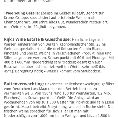
Nature meets art meets wine.
Twee Young Gezelle:
Ebenso im Gebiet Tulbagh, gehört zur
Krone-Gruppe; spezialisiert auf prickelnde Weine nach
Champagnerart. 300 Jahre altes Gut, wunderschön restauriert,
mit Wein erst im 20. Jhdt. begonnen.
Rijk’s Wine Estate & Guesthouse:
Herrliche Lage am
Wasser, eingerahmt von Bergen, kapholländischer Stil. 23 ha
Weinbau spezialisiert auf die drei Rebsorten Chenin Blanc,
Pinotage und Shiraz, welche in verschiedenen Produktlinien und
Stilen angeboten werden. Schwerpunkt mit 60% bei Pinotage. Mit
400 bis 600mm Niederschlag sehr trocken; deswegen auch
Buschweine, aber nicht zu tief, weil im Winter sehr heiß (bis
45°C). Beregnung nötig – Wasser kommt vom Staubecken.
Buitenverwachting:
Bekanntes Stellenbosch-Weingut, geführt
vom Deutschen Lars Maack, der den Betrieb bestens zu
vermarkten weiß. Von 150ha rund 100 für Weingärten, 1,2 Mio.
Flaschen/Jahr, Schwerpunkt auf Weiß. Die Anlage wird an
Wochenenden von bis zu 1.500 Gästen für Picknick und fein Essen
gestürmt. Maack betreibt Storytelling, wie es im Buche steht. Die
frischen Weine sprechen für sich. Hier ist man mit
Niederschlägen von 1.000mm beim Weingut und bis zu 1.500 in