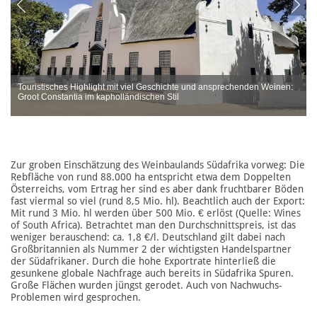
Touristisches Highlight mit viel Geschichte und ansprechenden Weinen:
Groot Constantia im kapholländischen Stil
Zur groben Einschätzung des Weinbaulands Südafrika vorweg: Die
Rebfläche von rund 88.000 ha entspricht etwa dem Doppelten
Österreichs, vom Ertrag her sind es aber dank fruchtbarer Böden
fast viermal so viel (rund 8,5 Mio. hl). Beachtlich auch der Export:
Mit rund 3 Mio. hl werden über 500 Mio. € erlöst (Quelle: Wines
of South Africa). Betrachtet man den Durchschnittspreis, ist das
weniger berauschend: ca. 1,8 €/l. Deutschland gilt dabei nach
Großbritannien als Nummer 2 der wichtigsten Handelspartner
der Südafrikaner. Durch die hohe Exportrate hinterließ die
gesunkene globale Nachfrage auch bereits in Südafrika Spuren.
Große Flächen wurden jüngst gerodet. Auch von Nachwuchs-
Problemen wird gesprochen.