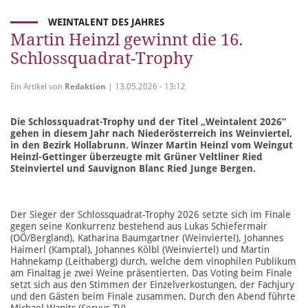
WEINTALENT DES JAHRES
Martin Heinzl gewinnt die 16.
Schlossquadrat-Trophy
Ein Artikel von
Redaktion
| 13.05.2026 - 13:12
Die Schlossquadrat-Trophy und der Titel „Weintalent 2026“
gehen in diesem Jahr nach Niederösterreich ins Weinviertel,
in den Bezirk Hollabrunn. Winzer Martin Heinzl vom Weingut
Heinzl-Gettinger überzeugte mit Grüner Veltliner Ried
Steinviertel und Sauvignon Blanc Ried Junge Bergen.
Der Sieger der Schlossquadrat-Trophy 2026 setzte sich im Finale
gegen seine Konkurrenz bestehend aus Lukas Schiefermair
(OÖ/Bergland), Katharina Baumgartner (Weinviertel), Johannes
Haimerl (Kamptal), Johannes Kölbl (Weinviertel) und Martin
Hahnekamp (Leithaberg) durch, welche dem vinophilen Publikum
am Finaltag je zwei Weine präsentierten. Das Voting beim Finale
setzt sich aus den Stimmen der Einzelverkostungen, der Fachjury
und den Gästen beim Finale zusammen. Durch den Abend führte
Michael Wanits (Servus TV).