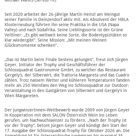
Seit 2020 arbeitet der 26-jährige Martin Heinzl am Weingut
seiner Familie in Deinzendorf aktiv mit. Als Absolvent der HBLA
Klosterneuburg führten ihn seine Praktika in die USA (Napa
Valley) und nach Südafrika. Seine Lieblingssorte ist der Grüne
Veltliner: „Es gibt weltweit keine Sorte, die Bodentypizitäten so
klar wiedergibt“. Seine Mission: „Mit meinen Weinen
Glücksmomente schenken“.
„Das ist Martin beim Finale bestens gelungen“, freut sich Jürgen
Geyer, Initiator der Trophy und Geschäftsführer der
Schlossquadrat Gastronomie GmbH, zu welcher das Restaurant
Gergely’s, der Silberwirt, die Trattoria Margareta und das Cuadro
zählen. Trotz nassem Wetter und kühleren Temperaturen fanden
mehr als 250 Weinfans den Weg ins Schlossquadrat zur Outdoor-
Veranstaltung in den Gastgärten von Silberwirt und Gergely’s in
Wien Margareten.
Der JungwinzerInnen-Wettbewerb wurde 2009 von Jürgen Geyer
in Kooperation mit dem SALON Österreich Wein ins Leben
gerufen, um Nachwuchswinzer zu fördern. „Nach der Trophy ist
vor der Trophy“, betont Jürgen Geyer und kündigt den Start der
17. Ausgabe der Schlossquadrat-Trophy für Oktober 2026 an. Die
Anmeldung ist für österreichische Jungwinzer bis maximal 35