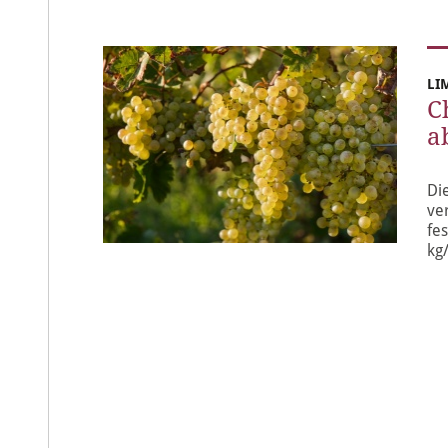
LI
C
a
Di
ve
fe
kg