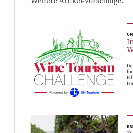
Weitere Artikel-Vorschläge:
UN
I
W
De
für
Er
Eu
KR