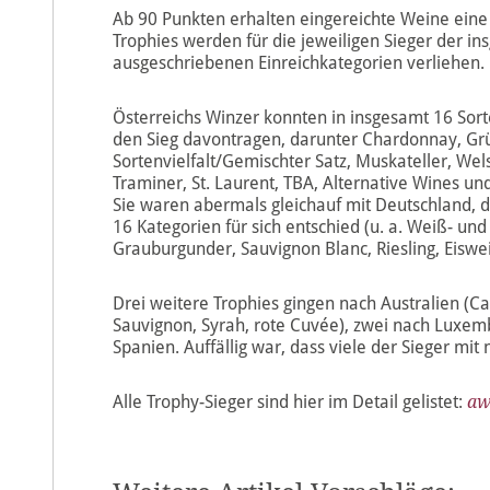
Ab 90 Punkten erhalten eingereichte Weine eine
Trophies werden für die jeweiligen Sieger der in
ausgeschriebenen Einreichkategorien verliehen.
Österreichs Winzer konnten in insgesamt 16 Sor
den Sieg davontragen, darunter Chardonnay, Grün
Sortenvielfalt/Gemischter Satz, Muskateller, Wels
Traminer, St. Laurent, TBA, Alternative Wines und
Sie waren abermals gleichauf mit Deutschland, d
16 Kategorien für sich entschied (u. a. Weiß- und
Grauburgunder, Sauvignon Blanc, Riesling, Eiswei
Drei weitere Trophies gingen nach Australien (C
Sauvignon, Syrah, rote Cuvée), zwei nach Luxem
Spanien. Auffällig war, dass viele der Sieger m
Alle Trophy-Sieger sind hier im Detail gelistet:
aw