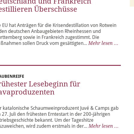
eutschland und Frankreich
estillieren Überschüsse
e EU hat Anträgen für die Krisendestillation von Rotwein
 den deutschen Anbaugebieten Rheinhessen und
rttemberg sowie in Frankreich zugestimmt. Die
ßnahmen sollen Druck vom gesättigten...
Mehr lesen ...
AUBENREIFE
rühester Lesebeginn für
avaproduzenten
r katalonische Schaumweinproduzent Juvé & Camps gab
 27. Juli den frühesten Erntestart in der 200-jährigen
triebsgeschichte bekannt. Um der Tageshitze
szuweichen, wird zudem erstmals in der...
Mehr lesen ...