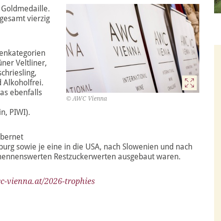
 Goldmedaille.
sgesamt vierzig
tenkategorien
er Veltliner,
chriesling,
 Alkoholfrei.
as ebenfalls
© AWC Vienna
n, PIWI).
abernet
burg sowie je eine in die USA, nach Slowenien und nach
it nennenswerten Restzuckerwerten ausgebaut waren.
c-vienna.at/2026-trophies