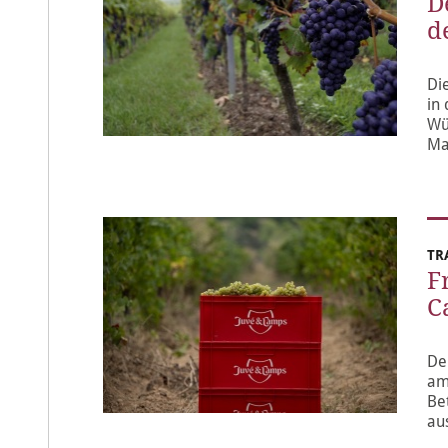
D
d
Di
in
Wü
Ma
TR
F
C
De
am
Be
au