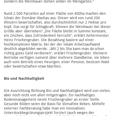
sondern die Weinhauer stehen selber im Weingarten.“
Rund 2.500 Parzellen auf einer Fläche von 400ha machen den
Schatz der Domäne Wachau aus. Dieser wird von rund 200
Winzern bewirtschaftet, also durchschnittlich nur 2 Hektar pro
Kopf. Das sorgt für Schlagkraft. Können die Weinhauer bei dieser
Größe aber überleben? „Die Fläche bleibt in Summe konstant,
ein Zeichen, dass Zufriedenheit herrscht“, erklärt Kellermeister
Heinz Frischengruber. Die Bezahlung basiere auf einer
hochkomplexen Matrix, bei der der lokale Arbeitsaufwand
deutlich abgebildet werde. „Mit 2 bis 3ha kann man da schon
richtig gutes Geld verdienen“, erklärt Frischengruber. Kleinere
Betriebe verfügen zumeist über mehrere Standbeine, sie leben
auch vom Betrieb eines Heurigen, einer Pension, besitzen Wald
oder bewirtschaften etwa Marillen.
Bio und Nachhaltigkeit
Die Ausrichtung Richtung Bio und Nachhaltigkeit wird von vielen,
aber noch nicht von allen mitgetragen. Ein nachhaltiges
Bodenmanagement nennt Frischengruber an erster Stelle.
Gesunde Böden seien die Basis für klimafitte Reben. Mithilfe
externer Fachberatung habe man ein innovatives
Unterstockbegrünungsprojekt forciert (auch wegen der