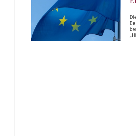
E
Di
Be
be
„H