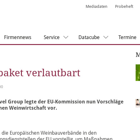
Mediadaten
Probeheft
Firmennews
Service
Datacube
Termine
M
aket verlautbart
00
evel Group legte der EU-Kommission nun Vorschläge
hen Weinwirtschaft vor.
 die Europäischen Weinbauverbände in den
nsdienststellen der EU vorstellig, um Maßnahmen