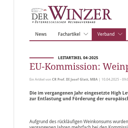
News
Fachartikel
Verband
LEITARTIKEL 04-2025
EU-Kommission: Weinp
Ein Artikel von
CR Prof. DI Josef Glatt, MBA
| 10.04.2025 - 09:
Die im vergangenen Jahr eingesetzte High L
zur Entlastung und Förderung der europäisc
Aufgrund des rückläufigen Weinkonsums wurden
vergangenen Jahren mehrfach bei den Kommissio