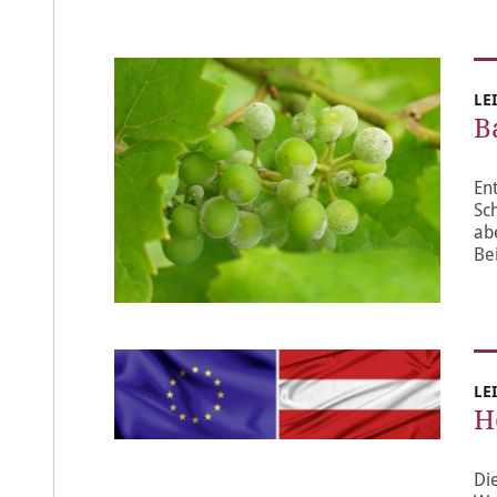
LE
B
En
Sc
ab
Bei
LE
H
Di