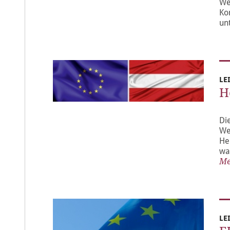
We
Ko
un
LE
H
Di
We
He
wa
Me
LE