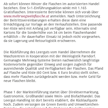
Ab sofort können Winzer die Flaschen im autorisierten Handel
beziehen. Eine 5+1-Einführungsaktion winkt mit 1.165
Gratisflaschen. Interessierte Betriebe können sich vorab über
www.mehrwegweinflasche.at
anmelden. Nach Unterzeichnung
der Beitrittsvereinbarungen erhalten diese dann eine
Ermächtigung zur Vorlage an den Verkaufsstellen. Eine passende
6er-Kiste wird mit Anfang Juli verfügbar sein. Alternativ sind
Kartons für die Sonderhöhe von 34 cm beim Flaschenhandel
erhältlich – ihr dauerhafter Einsatz ist jedoch nicht vorgesehen,
da sie Lagerung und Retourlogistik erschweren.
Die Rückführung des Leerguts vom Handel übernehmen die
Waschzentren in Kooperation mit der Weinlogistik Parndorf.
Gemanagte Mehrweg-Systeme bieten nachweislich langfristige
Kostenvorteile gegenüber Einweg und sorgen zugleich für
ausreichende Qualität und Verfügbarkeit der Flaschen. Das Pfand
auf Flasche und Kiste (60 Cent bzw. 6 Euro brutto) stellt sicher,
dass mehr Flaschen zurückgebracht werden bzw. mehr Geld für
neue Flaschen bleibt.
Phase 1 der Markteinführung startet über Direktvermarktung,
Gastronomie, Großhandel sowie Wein- und Biofachhandel. Das
Leergut-Handling ist dort bereits etabliert, die Rücklaufquote
hoch. Zudem versorgen sie Green Events und Umweltzeichen-