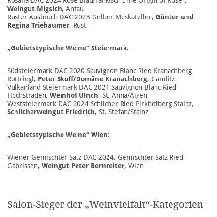
Rosalia DAC 2024 Rosé Blaufränkisch „The Origin of Rosé“,
Weingut Migsich
, Antau
Ruster Ausbruch DAC 2023 Gelber Muskateller,
Günter und
Regina Triebaumer
, Rust
„Gebietstypische Weine“ Steiermark:
Südsteiermark DAC 2020 Sauvignon Blanc Ried Kranachberg
Rottriegl,
Peter Skoff/Domäne Kranachberg
, Gamlitz
Vulkanland Steiermark DAC 2021 Sauvignon Blanc Ried
Hochstraden,
Weinhof Ulrich
, St. Anna/Aigen
Weststeiermark DAC 2024 Schilcher Ried Pirkhofberg Stainz,
Schilcherweingut Friedrich
, St. Stefan/Stainz
„Gebietstypische Weine“ Wien:
Wiener Gemischter Satz DAC 2024, Gemischter Satz Ried
Gabrissen,
Weingut Peter Bernreiter
, Wien
Salon-Sieger der „Weinvielfalt“-Kategorien