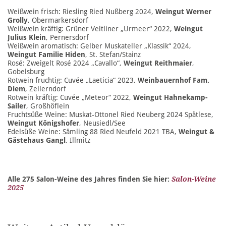
Weißwein frisch: Riesling Ried Nußberg 2024,
Weingut Werner
Grolly
, Obermarkersdorf
Weißwein kräftig: Grüner Veltliner „Urmeer“ 2022,
Weingut
Julius Klein
, Pernersdorf
Weißwein aromatisch: Gelber Muskateller „Klassik“ 2024,
Weingut Familie Hiden
, St. Stefan/Stainz
Rosé: Zweigelt Rosé 2024 „Cavallo“,
Weingut Reithmaier
,
Gobelsburg
Rotwein fruchtig: Cuvée „Laeticia“ 2023,
Weinbauernhof Fam.
Diem
, Zellerndorf
Rotwein kräftig: Cuvée „Meteor“ 2022,
Weingut Hahnekamp-
Sailer
, Großhöflein
Fruchtsüße Weine: Muskat-Ottonel Ried Neuberg 2024 Spätlese,
Weingut Königshofer
, Neusiedl/See
Edelsüße Weine: Sämling 88 Ried Neufeld 2021 TBA,
Weingut &
Gästehaus Gangl
, Illmitz
Alle 275 Salon-Weine des Jahres finden Sie hier:
Salon-Weine
2025