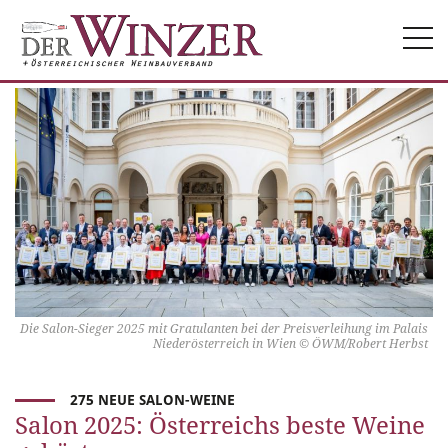
Togg
navi
Die Salon-Sieger 2025 mit Gratulanten bei der Preisverleihung im Palais
Niederösterreich in Wien © ÖWM/Robert Herbst
275 NEUE SALON-WEINE
Salon 2025: Österreichs beste Weine