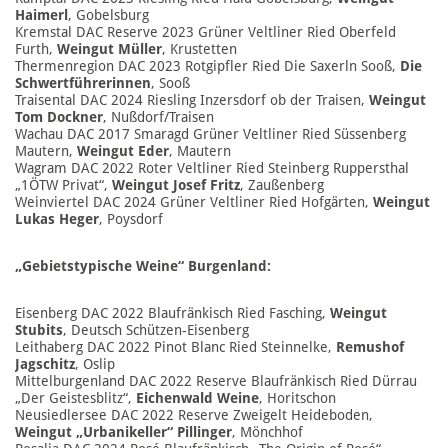
Haimerl
, Gobelsburg
Kremstal DAC Reserve 2023 Grüner Veltliner Ried Oberfeld
Furth,
Weingut Müller
, Krustetten
Thermenregion DAC 2023 Rotgipfler Ried Die Saxerln Sooß,
Die
Schwertführerinnen
, Sooß
Traisental DAC 2024 Riesling Inzersdorf ob der Traisen,
Weingut
Tom Dockner
, Nußdorf/Traisen
Wachau DAC 2017 Smaragd Grüner Veltliner Ried Süssenberg
Mautern,
Weingut Eder
, Mautern
Wagram DAC 2022 Roter Veltliner Ried Steinberg Ruppersthal
„1ÖTW Privat“,
Weingut Josef Fritz
, Zaußenberg
Weinviertel DAC 2024 Grüner Veltliner Ried Hofgärten,
Weingut
Lukas Heger
, Poysdorf
„Gebietstypische Weine“ Burgenland:
Eisenberg DAC 2022 Blaufränkisch Ried Fasching,
Weingut
Stubits
, Deutsch Schützen-Eisenberg
Leithaberg DAC 2022 Pinot Blanc Ried Steinnelke,
Remushof
Jagschitz
, Oslip
Mittelburgenland DAC 2022 Reserve Blaufränkisch Ried Dürrau
„Der Geistesblitz“,
Eichenwald Weine
, Horitschon
Neusiedlersee DAC 2022 Reserve Zweigelt Heideboden,
Weingut „Urbanikeller“ Pillinger
, Mönchhof