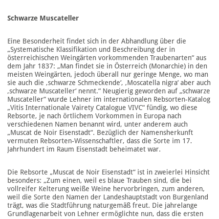
Schwarze Muscateller
Eine Besonderheit findet sich in der Abhandlung über die
„Systematische Klassifikation und Beschreibung der in
österreichischen Weingärten vorkommenden Traubenarten“ aus
dem Jahr 1837: „Man findet sie in Österreich (Monarchie) in den
meisten Weingärten, jedoch überall nur geringe Menge, wo man
sie auch die ‚schwarze Schmeckende‘, ‚Moscatella nigra‘ aber auch
,schwarze Muscateller‘ nennt.“ Neugierig geworden auf „schwarze
Muscateller“ wurde Lehner im internationalen Rebsorten-Katalog
„Vitis Internationale Vairety Catalogue VIVC“ fündig, wo diese
Rebsorte, je nach örtlichem Vorkommen in Europa nach
verschiedenen Namen benannt wird, unter anderem auch
„Muscat de Noir Eisenstadt“. Bezüglich der Namensherkunft
vermuten Rebsorten-Wissenschaftler, dass die Sorte im 17.
Jahrhundert im Raum Eisenstadt beheimatet war.
Die Rebsorte „Muscat de Noir Eisenstadt“ ist in zweierlei Hinsicht
besonders: „Zum einen, weil es blaue Trauben sind, die bei
vollreifer Kelterung weiße Weine hervorbringen, zum anderen,
weil die Sorte den Namen der Landeshauptstadt von Burgenland
trägt, was die Stadtführung naturgemäß freut. Die jahrelange
Grundlagenarbeit von Lehner ermöglichte nun, dass die ersten