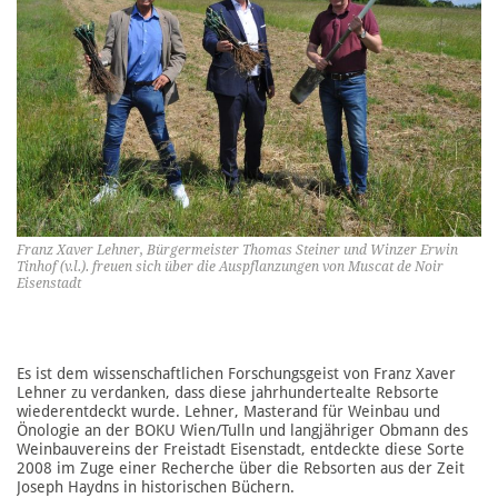
Franz Xaver Lehner, Bürgermeister Thomas Steiner und Winzer Erwin
Tinhof (v.l.). freuen sich über die Auspflanzungen von Muscat de Noir
Eisenstadt
Es ist dem wissenschaftlichen Forschungsgeist von Franz Xaver
Lehner zu verdanken, dass diese jahrhundertealte Rebsorte
wiederentdeckt wurde. Lehner, Masterand für Weinbau und
Önologie an der BOKU Wien/Tulln und langjähriger Obmann des
Weinbauvereins der Freistadt Eisenstadt, entdeckte diese Sorte
2008 im Zuge einer Recherche über die Rebsorten aus der Zeit
Joseph Haydns in historischen Büchern.