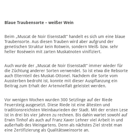
Blaue Traubensorte – weißer Wein
Beim „Muscat de Noir Eisenstadt“ handelt es sich um eine blaue
Traubensorte. Aus diesen Trauben wird aber aufgrund der
genetischen Struktur kein Rotwein, sondern Weiß- bzw. sehr
heller Roséwein mit zarten Muskatnoten vinifiziert.
Auch wurde der „Muscat de Noir Eisenstadt“ immer wieder für
die Züchtung anderer Sorten verwendet. So ist etwa die Rebsorte
auch Elternteil des Muskat-Ottonel. Nachdem die Sorte vom
Aussterben bedroht ist, konnte mit dieser Auspflanzung ein
Beitrag zum Erhalt der Artenvielfalt geleistet werden.
Vor wenigen Wochen wurden 300 Setzlinge auf der Riede
Feuersteig ausgesetzt. Diese Riede ist eine ältesten und
traditionsreichsten Weinbaurieden der Stadt. Mit der ersten Lese
ist in drei bis vier Jahren zu rechnen. Bis dahin wartet sowohl auf
Erwin Tinhof als auch auf Franz Xaver Lehner viel Arbeit in und
außerhalb des Weingartens. Denn als nächstes Ziel strebt man
eine Zertifizierung als Qualitätsweinsorte an.