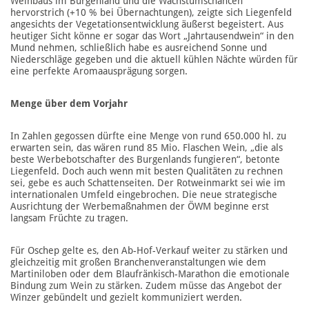
Weinbaus im Burgenland und die Wachstumschancen
hervorstrich (+10 % bei Übernachtungen), zeigte sich Liegenfeld
angesichts der Vegetationsentwicklung äußerst begeistert. Aus
heutiger Sicht könne er sogar das Wort „Jahrtausendwein“ in den
Mund nehmen, schließlich habe es ausreichend Sonne und
Niederschläge gegeben und die aktuell kühlen Nächte würden für
eine perfekte Aromaausprägung sorgen.
Menge über dem Vorjahr
In Zahlen gegossen dürfte eine Menge von rund 650.000 hl. zu
erwarten sein, das wären rund 85 Mio. Flaschen Wein, „die als
beste Werbebotschafter des Burgenlands fungieren“, betonte
Liegenfeld. Doch auch wenn mit besten Qualitäten zu rechnen
sei, gebe es auch Schattenseiten. Der Rotweinmarkt sei wie im
internationalen Umfeld eingebrochen. Die neue strategische
Ausrichtung der Werbemaßnahmen der ÖWM beginne erst
langsam Früchte zu tragen.
Für Oschep gelte es, den Ab-Hof-Verkauf weiter zu stärken und
gleichzeitig mit großen Branchenveranstaltungen wie dem
Martiniloben oder dem Blaufränkisch-Marathon die emotionale
Bindung zum Wein zu stärken. Zudem müsse das Angebot der
Winzer gebündelt und gezielt kommuniziert werden.