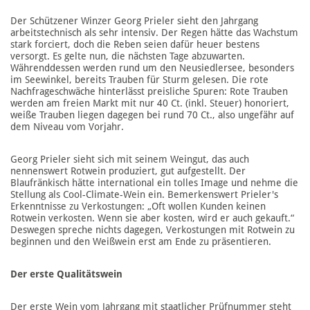
Der Schützener Winzer Georg Prieler sieht den Jahrgang
arbeitstechnisch als sehr intensiv. Der Regen hätte das Wachstum
stark forciert, doch die Reben seien dafür heuer bestens
versorgt. Es gelte nun, die nächsten Tage abzuwarten.
Währenddessen werden rund um den Neusiedlersee, besonders
im Seewinkel, bereits Trauben für Sturm gelesen. Die rote
Nachfrageschwäche hinterlässt preisliche Spuren: Rote Trauben
werden am freien Markt mit nur 40 Ct. (inkl. Steuer) honoriert,
weiße Trauben liegen dagegen bei rund 70 Ct., also ungefähr auf
dem Niveau vom Vorjahr.
Georg Prieler sieht sich mit seinem Weingut, das auch
nennenswert Rotwein produziert, gut aufgestellt. Der
Blaufränkisch hätte international ein tolles Image und nehme die
Stellung als Cool-Climate-Wein ein. Bemerkenswert Prieler's
Erkenntnisse zu Verkostungen: „Oft wollen Kunden keinen
Rotwein verkosten. Wenn sie aber kosten, wird er auch gekauft.“
Deswegen spreche nichts dagegen, Verkostungen mit Rotwein zu
beginnen und den Weißwein erst am Ende zu präsentieren.
Der erste Qualitätswein
Der erste Wein vom Jahrgang mit staatlicher Prüfnummer steht