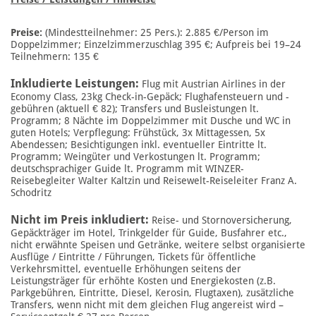
Preise:
(Mindestteilnehmer: 25 Pers.): 2.885 €/Person im
Doppelzimmer; Einzelzimmerzuschlag 395 €; Aufpreis bei 19–24
Teilnehmern: 135 €
Inkludierte Leistungen:
Flug mit Austrian Airlines in der
Economy Class, 23kg Check-in-Gepäck; Flughafensteuern und -
gebühren (aktuell € 82); Transfers und Busleistungen lt.
Programm; 8 Nächte im Doppelzimmer mit Dusche und WC in
guten Hotels; Verpflegung: Frühstück, 3x Mittagessen, 5x
Abendessen; Besichtigungen inkl. eventueller Eintritte lt.
Programm; Weingüter und Verkostungen lt. Programm;
deutschsprachiger Guide lt. Programm mit WINZER-
Reisebegleiter Walter Kaltzin und Reisewelt-Reiseleiter Franz A.
Schodritz
Nicht im Preis inkludiert:
Reise- und Stornoversicherung,
Gepäckträger im Hotel, Trinkgelder für Guide, Busfahrer etc.,
nicht erwähnte Speisen und Getränke, weitere selbst organisierte
Ausflüge / Eintritte / Führungen, Tickets für öffentliche
Verkehrsmittel, eventuelle Erhöhungen seitens der
Leistungsträger für erhöhte Kosten und Energiekosten (z.B.
Parkgebühren, Eintritte, Diesel, Kerosin, Flugtaxen), zusätzliche
Transfers, wenn nicht mit dem gleichen Flug angereist wird –