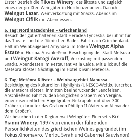
Tikves Winery
Erster Betrieb die
, das älteste und zugleich
eines der größten Weingüter in Nordmazedonien. Danach
Weingut Lazar
, Weinverkostung mit Snacks. Abends im
Weingut Ciflik
mit Abendessen.
5. Tag: Nordmazedonien – Griechenland
Besuch der gut erhaltenen Stadt Heraclea Lyncestis, berühmt für
das Theater und die Römischen Bäder. Fahrt nach Griechenland.
Weingut Alpha
Halt im Weinbaugebiet Amyndeo im tollen
Estate
in Florina. Anschließend Besichtigung der Stadt Metsovo
Weingut Katogi Averoff
und
, Verkostung mit passenden
Snacks. Abendessen im Restaurant Valia Calda. Mit Blick auf die
Meteora-Klöster Nächtigung im Hotel Divani Meteora.
6. Tag: Metéora Klöster – Weinbaugebiet Naoussa
Besichtigung des kulturellen Highlights (UNESCO-Weltkulturerbe),
die Metéora Klöster, inmitten beeindruckender Sandfelsen.
Anschließend Fahrt zu den königlichen Gräbern von Vergina,
einer eisenzeitlichen Hügelgräber-Nekropole mit über 300
Gräbern, darunter das Grab von Phillipp II (Vater von Alexander
dem Großen).
Kir
Wir besuchen in der Region zwei Weingüter: Einerseits
Yianni Winery
, 1997 von einem der führenden
Persönlichkeiten des griechischen Weines gegründet (im
Fokus Xinomavro, Merlot, Syrah und Cabernet Sauvignon),