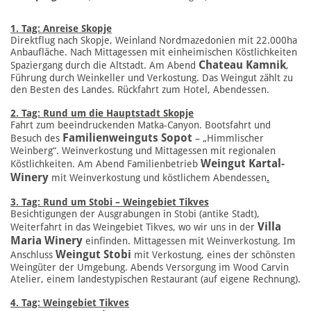
1. Tag: Anreise Skopje
Direktflug nach Skopje, Weinland Nordmazedonien mit 22.000ha
Anbaufläche. Nach Mittagessen mit einheimischen Köstlichkeiten
Chateau Kamnik
Spaziergang durch die Altstadt. Am Abend
,
Führung durch Weinkeller und Verkostung. Das Weingut zählt zu
den Besten des Landes. Rückfahrt zum Hotel, Abendessen.
2. Tag: Rund um die Hauptstadt Skopje
Fahrt zum beeindruckenden Matka-Canyon. Bootsfahrt und
Familienweinguts Sopot
Besuch des
– „Himmlischer
Weinberg“. Weinverkostung und Mittagessen mit regionalen
Weingut Kartal-
Köstlichkeiten. Am Abend Familienbetrieb
Winery
mit Weinverkostung und köstlichem Abendessen
.
3. Tag: Rund um Stobi – Weingebiet Tikves
Besichtigungen der Ausgrabungen in Stobi (antike Stadt),
Villa
Weiterfahrt in das Weingebiet Tikves, wo wir uns in der
Maria Winery
einfinden. Mittagessen mit Weinverkostung. Im
Weingut Stobi
Anschluss
mit Verkostung, eines der schönsten
Weingüter der Umgebung. Abends Versorgung im Wood Carvin
Atelier, einem landestypischen Restaurant (auf eigene Rechnung).
4. Tag: Weingebiet Tikves