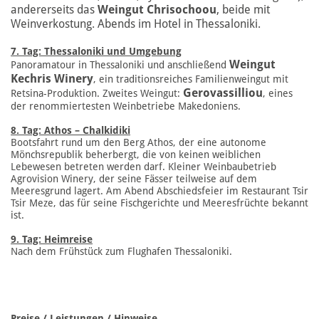
andererseits das
Weingut Chrisochoou
, beide mit
Weinverkostung. Abends im Hotel in Thessaloniki.
7. Tag: Thessaloniki und Umgebung
Weingut
Panoramatour in Thessaloniki und anschließend
Kechris Winery
, ein traditionsreiches Familienweingut mit
Gerovassilliou
Retsina-Produktion. Zweites Weingut:
, eines
der renommiertesten Weinbetriebe Makedoniens.
8. Tag: Athos – Chalkidiki
Bootsfahrt rund um den Berg Athos, der eine autonome
Mönchsrepublik beherbergt, die von keinen weiblichen
Lebewesen betreten werden darf. Kleiner Weinbaubetrieb
Agrovision Winery, der seine Fässer teilweise auf dem
Meeresgrund lagert. Am Abend Abschiedsfeier im Restaurant Tsir
Tsir Meze, das für seine Fischgerichte und Meeresfrüchte bekannt
ist.
9. Tag: Heimreise
Nach dem Frühstück zum Flughafen Thessaloniki.
Preise / Leistungen / Hinweise