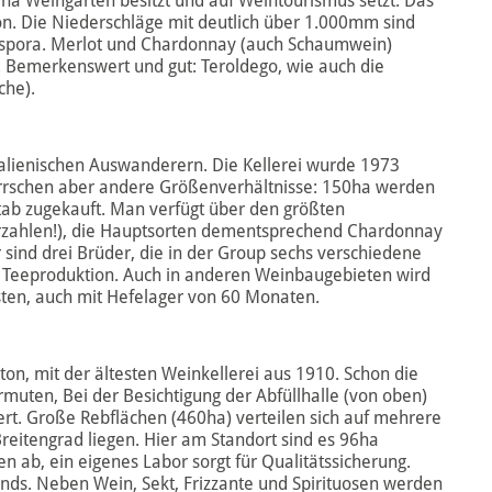
ha Weingärten besitzt und auf Weintourismus setzt. Das
Ton. Die Niederschläge mit deutlich über 1.000mm sind
ospora. Merlot und Chardonnay (auch Schaumwein)
. Bemerkenswert und gut: Teroldego, wie auch die
che).
italienischen Auswanderern. Die Kellerei wurde 1973
errschen aber andere Größenverhältnisse: 150ha werden
ab zugekauft. Man verfügt über den größten
rzahlen!), die Hauptsorten dementsprechend Chardonnay
 sind drei Brüder, die in der Group sechs verschiedene
und Teeproduktion. Auch in anderen Weinbaugebieten wird
ten, auch mit Hefelager von 60 Monaten.
ton, mit der ältesten Weinkellerei aus 1910. Schon die
uten, Bei der Besichtigung der Abfüllhalle (von oben)
ert. Große Rebflächen (460ha) verteilen sich auf mehrere
eitengrad liegen. Hier am Standort sind es 96ha
n ab, ein eigenes Labor sorgt für Qualitätssicherung.
ands. Neben Wein, Sekt, Frizzante und Spirituosen werden