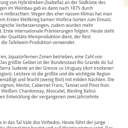
zung von Hybridreben (Isabella) an der Südküste des
ngen im Weinbau gab es dann nach 1875 durch
ten mitbrachten. Wegen des eher nassen Klimas hat man
dem Ersten Weltkrieg kamen Vinifera-Sorten zum Einsatz.
nologische Verbesserungen, zudem wurden mehr
t. Erste internationale Prämierungen folgten. Heute steht
 der Qualitäts-Weinproduktion dient, der Rest
d die Tafelwein-Produktion verwendet.
en, äquatorfernen Zonen betrieben, eine Zahl von
as größte Gebiet ist der Bundesstaat Rio Grande do Sul
rra Sudeste an der Grenze zu Uruguay (dort trockener:
ion). Letztere ist die größte und die wichtigste Region
gemäßigt und feucht (wenig Bio!) mit milden Nächten. Die
vignon, Merlot, Cabernet Franc, Tannat und Pinot Noir.
Weißen: Chardonnay, Moscatel, Riesling Italico
chen Entwicklung der vergangenen zwei Jahrzehnte
s in das Tal Vale dos Vinhedos. Heute führt der junge