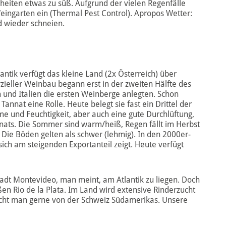
heiten etwas zu süß. Aufgrund der vielen Regenfälle
eingarten ein (Thermal Pest Control). Apropos Wetter:
nd wieder schneien.
ntik verfügt das kleine Land (2x Österreich) über
ller Weinbau begann erst in der zweiten Hälfte des
h und Italien die ersten Weinberge anlegten. Schon
Tannat eine Rolle. Heute belegt sie fast ein Drittel der
me und Feuchtigkeit, aber auch eine gute Durchlüftung,
nnats. Die Sommer sind warm/heiß, Regen fällt im Herbst
Die Böden gelten als schwer (lehmig). In den 2000er-
 sich am steigenden Exportanteil zeigt. Heute verfügt
tadt Montevideo, man meint, am Atlantik zu liegen. Doch
n Rio de la Plata. Im Land wird extensive Rinderzucht
icht man gerne von der Schweiz Südamerikas. Unsere