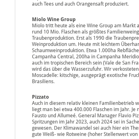
auch Tees und auch Orangensaft produziert.
Miolo Wine Group
Miolo tritt heute als eine Wine Group am Markt 
rund 10 Mio. Flaschen als größtes Familienweingu
Traubenproduktion. Erst als 1990 die Traubenprei
Weinproduktion um. Heute mit leichtem Überha
Schaumweinproduktion. Etwa 1.000ha Rebflächen
Campanha Central, 200ha in Campanha Meridiona
auch im tropischen Bereich sein (Vale de San Fra
wird das über die Wasserzufuhr. Wir verkosteten
Moscadelle: kitschige, ausgeprägt exotische Fruc
Brasiliens.
Pizzato
Auch in diesem relativ kleinen Familienbetrieb 
liegt man bei etwa 400.000 Flaschen im Jahr. Je n
Fausto und Allumeé. General Manager Flavio Pizz
Spritzungen im Jahr 2023, auch 2024 sei in Sac
gewesen. Der Klimawandel sei auch hier ein The
gute Weiß- wie Rotweine (hoher Stellenwert von M