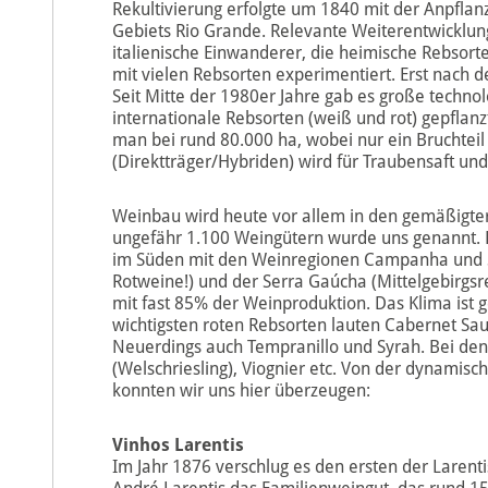
Rekultivierung erfolgte um 1840 mit der Anpflan
Gebiets Rio Grande. Relevante Weiterentwicklu
italienische Einwanderer, die heimische Rebsor
mit vielen Rebsorten experimentiert. Erst nach 
Seit Mitte der 1980er Jahre gab es große tech
internationale Rebsorten (weiß und rot) gepflanz
man bei rund 80.000 ha, wobei nur ein Bruchteil
(Direktträger/Hybriden) wird für Traubensaft un
Weinbau wird heute vor allem in den gemäßigter
ungefähr 1.100 Weingütern wurde uns genannt. D
im Süden mit den Weinregionen Campanha und Se
Rotweine!) und der Serra Gaúcha (Mittelgebirgsreg
mit fast 85% der Weinproduktion. Das Klima ist 
wichtigsten roten Rebsorten lauten Cabernet Sau
Neuerdings auch Tempranillo und Syrah. Bei den 
(Welschriesling), Viognier etc. Von der dynamis
konnten wir uns hier überzeugen:
Vinhos Larentis
Im Jahr 1876 verschlug es den ersten der Larenti