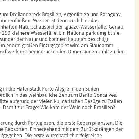
 zum Dreiländereck Brasilien, Argentinien und Paraguay,
ammenfließen. Wasser ist denn auch hier das
haften Naturschauspiel der Iguazú-Wasserfälle. Genau
50 kleinere Wasserfälle. Ein Nationalpark umgibt sie.
twunder der Natur und konnten hautnah besichtigt
inem enorm großen Einzugsgebiet wird am Staudamm
kraftwerk mit beeindruckenden Dimensionen zählt zu den
g in die Hafenstadt Porto Alegre in den Süden
nördlich in das weinbauliche Zentrum Bento Goncalves.
tte aufgrund der vielen kulinarischen Bezüge zu Italien
n. Damit zur Frage: Wie kam der Wein nach Brasilien?
ierung durch Portugiesen, die erste Reben pflanzten. Die
che Rebsorten. Einhergehend mit dem Zurückdrängen der
gegeben. Die erste wirtschaftlich erfolgreiche