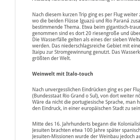
Nach diesem kurzen Trip ging es per Flug weiter
wo die beiden Flüsse Iguazú und Rio Paraná zus
bestimmende Thema. Etwa beim gigantisch-traum
genommen sind es dort 20 riesengroße und über 2
Die Wasserfälle gelten als eines der sieben Wel
werden. Das niederschlagsreiche Gebiet mit e
Itaipu zur Stromgewinnung genutzt. Das Wasser
größten der Welt.
Weinwelt mit Italo-touch
Nach unvergesslichen Eindrücken ging es per Flu
(Bundesstaat Rio Grand o Sul), von dort weiter 
Wäre da nicht die portugiesische Sprache, man hä
den Eindruck, in einer europäischen Stadt zu sei
Mitte des 16. Jahrhunderts begann die Kolonialis
Jesuiten brachten etwa 100 Jahre später spanis
Jesuiten-Missionen wurde der Weinbau jedoch auf