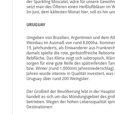
der Sparkling Moscatel, wäre für unsere Gewohn
setzt man des Öfteren einen Heißluftbläser im W
Im Juni, dem kältesten Monat hier, soll es hin u
URUGUAY
Umgeben von Brasilien, Argentinien und dem Atla
Weinbau im Ausmaß von rund 8.000ha. Kommerzie
19. Jahrhunderts, als Einwanderer aus Frankreic
damals spielte die rote, gerbstoffreiche Rebsorte 
Rebfläche. Das Klima zeigt sich subtropisch, Wär
sorgen für eine gute Reife des spätreifenden Ta
bzw. Winter (rund 1.000mm Jahresniederschlag). 
Jahren wurde intensiv in Qualität investiert, was
Uruguay über rund 200 Weingüter.
Der Großteil der Bevölkerung lebt in der Haupts
handelt es sich um das Mündungsgebiet des große
betrieben. Wegen der hohen Lebensqualität spr
Destinationen: