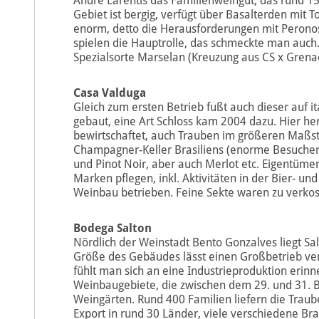
André Larentis das Familienweingut, das rund 15
Gebiet ist bergig, verfügt über Basalterden mit 
enorm, detto die Herausforderungen mit Peron
spielen die Hauptrolle, das schmeckte man auch
Spezialsorte Marselan (Kreuzung aus CS x Grena
Casa Valduga
Gleich zum ersten Betrieb fußt auch dieser auf 
gebaut, eine Art Schloss kam 2004 dazu. Hier h
bewirtschaftet, auch Trauben im größeren Maßst
Champagner-Keller Brasiliens (enorme Besuche
und Pinot Noir, aber auch Merlot etc. Eigentümer
Marken pflegen, inkl. Aktivitäten in der Bier- 
Weinbau betrieben. Feine Sekte waren zu verkos
Bodega Salton
Nördlich der Weinstadt Bento Gonzalves liegt Sal
Größe des Gebäudes lässt einen Großbetrieb verm
fühlt man sich an eine Industrieproduktion erinn
Weinbaugebiete, die zwischen dem 29. und 31. Br
Weingärten. Rund 400 Familien liefern die Traube
Export in rund 30 Länder, viele verschiedene Br