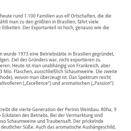
heute rund 1.100 Familien aus elf Ortschaften, die die
t man zu den größten in Brasilien, fährt viele
Etiketten. Der Exportanteil ist hoch, genauso wie die
rde 1973 eine Betriebstätte in Brasilien gegründet,
olgen. Ziel des Gründers war, nicht exportieren zu
ieren. Heute ist man unabhängig von Frankreich, aber
 3 Mio. Flaschen, ausschließlich Schaumweine. Die zweite
thode), wovon man überzeugt ist. Das Spektrum reicht
haltvolleren („Excellence“) und aromatischen („Passion“)
reibt die vierte Generation der Perinis Weinbau. 80ha, 9
ie Eckdaten des Betriebs. Bei der Vermarktung sind
nso Schaumweine und Traubensaft. Der prickelnde
nd deutlicher Süße. Auch das aromatische Aushängeschild,