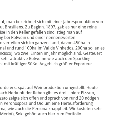
auf, man bezeichnet sich mit einer Jahresproduktion von
t Brasiliens. Zu Beginn, 1897, gab es nur eine reine
se in den Keller gefallen sind, stieg man auf
ng bei Rotwein und einer nennenswerten
 verteilen sich im ganzen Land, davon 450ha in
l und rund 100ha im Val de Vinhedos. 200ha sollen es
ncisco), wo zwei Ernten im Jahr möglich sind. Gesteuert
 sehr attraktive Rotweine wie auch den Sparkling
ht mit kräftiger Süße. Angeblich größter Exporteur
wurde erst spät auf Weinproduktion umgestellt. Heute
ach Herkunft der Reben gibt es drei Linien: Pizzato,
ato zeigte sich offen und sprach von rund 20 nötigen
hen Peronospora und Oidium eine Herausforderung
ma, wie auch die Personalknappheit. Wir kosteten sehr
erlot), Sekt gehört auch hier zum Portfolio.