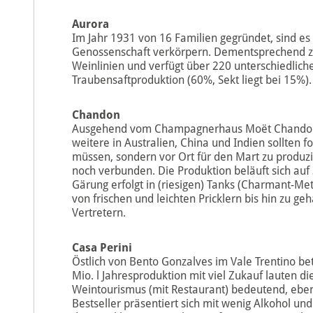
Aurora
Im Jahr 1931 von 16 Familien gegründet, sind es 
Genossenschaft verkörpern. Dementsprechend zähl
Weinlinien und verfügt über 220 unterschiedliche 
Traubensaftproduktion (60%, Sekt liegt bei 15%).
Chandon
Ausgehend vom Champagnerhaus Moët Chandon wu
weitere in Australien, China und Indien sollten f
müssen, sondern vor Ort für den Mart zu produz
noch verbunden. Die Produktion beläuft sich auf
Gärung erfolgt in (riesigen) Tanks (Charmant-Me
von frischen und leichten Pricklern bis hin zu ge
Vertretern.
Casa Perini
Östlich von Bento Gonzalves im Vale Trentino bet
Mio. l Jahresproduktion mit viel Zukauf lauten d
Weintourismus (mit Restaurant) bedeutend, ebe
Bestseller präsentiert sich mit wenig Alkohol u